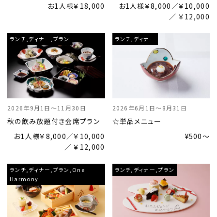
お1人様￥18,000
お1人様￥8,000／￥10,000
／ ￥12,000
ランチ,ディナー,プラン
ランチ,ディナー
2026年9月1日～11月30日
2026年6月1日～8月31日
HOME
秋の飲み放題付き会席プラン
☆単品メニュー
ホテルのコンセプト
お1人様￥8,000／￥10,000
¥500～
宿泊
／ ￥12,000
レストラン＆バー
ランチ,ディナー,プラン,One
ランチ,ディナー,プラン
ウエディング
Harmony
宴会・会議・パーティー
新着情報