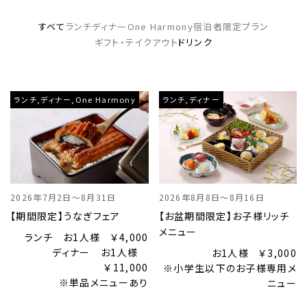
すべて
ランチ
ディナー
One Harmony
宿泊者限定
プラン
ギフト・テイクアウト
ドリンク
ランチ,ディナー,One Harmony
ランチ,ディナー
2026年7月2日～8月31日
2026年8月8日～8月16日
【期間限定】うなぎフェア
【お盆期間限定】お子様リッチ
メニュー
ランチ お1人様 ￥4,000
ディナー お1人様
お1人様 ￥3,000
￥11,000
※小学生以下のお子様専用メ
※単品メニューあり
ニュー