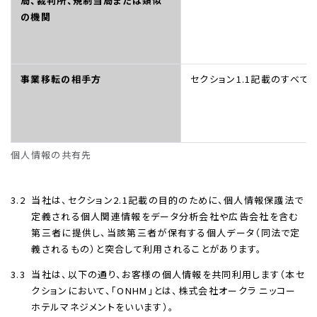
局、裁判所、規制当局または類似
の機関
事業移転の相手方
セクション1.1記載のすべて
HOME
ホテルのコンセプト
宿泊
個人情報の共有先
レストラン＆バー
ウエディング
3.2
当社は、セクション2.1記載の目的のために、個人情報保護法で
宴会・会議・パーティー
定義される個人関連情報をデータ分析会社や広告会社を含む
第三者に提供し、当該第三者が保有する個人データ（同法で定
新着情報
義されるもの）と突合して利用されることがあります。
お問い合わせ
3.3
当社は、以下の通り、お客様の個人情報を共同利用します（本セ
One Harmony
クションにおいて、「ONHM」とは、株式会社オークラ ニッコー
ホテルマネジメントをいいます）。