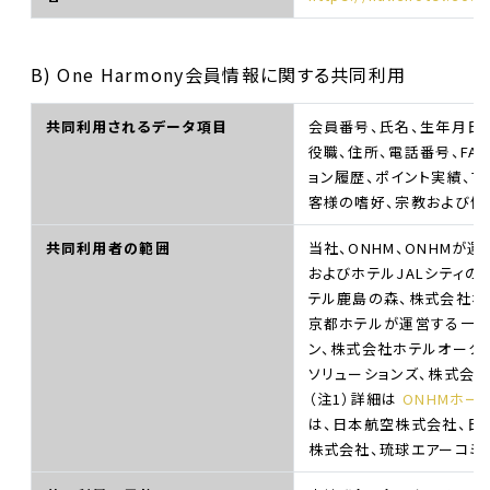
B) One Harmony会員情報に関する共同利用
共同利用されるデータ項目
会員番号、氏名、生年月日、
役職、住所、電話番号、FA
ョン履歴、ポイント実績、
客様の嗜好、宗教および健
共同利用者の範囲
当社、ONHM、ONHMが
およびホテルJALシティのホテ
テル鹿島の森、株式会社ホ
京都ホテルが運営する一部
ン、株式会社ホテルオーク
ソリューションズ、株式会社
（注1）詳細は
ONHMホー
は、日本航空株式会社、日
株式会社、琉球エアーコミ