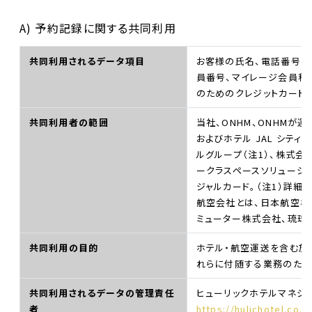
A) 予約記録に関する共同利用
共同利用されるデータ項目
お客様の氏名、電話番号、住
員番号、マイレージ会員種
のためのクレジットカード
共同利用者の範囲
当社、ONHM、ONHMが
およびホテル JAL シテ
ルグループ（注1）、株式
ークラスペースソリューショ
ジャルカード。（注1）詳細
航空会社とは、日本航空株
ミューター株式会社、琉球
共同利用の目的
ホテル・航空運送を含む旅
れらに付随する業務のた
共同利用されるデータの管理責任
ヒューリックホテルマネジ
者
https://hulichotel.co.