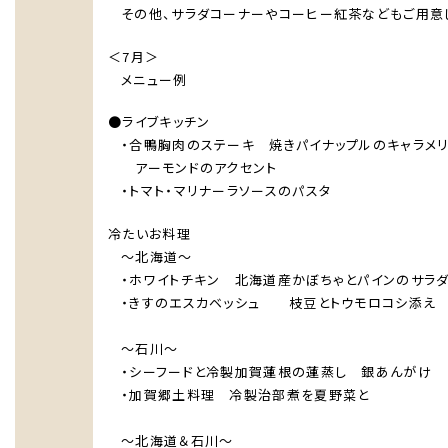
その他、サラダコーナーやコーヒー紅茶などもご用意
＜7月＞
メニュー例
●ライブキッチン
・合鴨胸肉のステーキ 焼きパイナップルのキャラ
アーモンドのアクセント
・トマト・マリナーラソースのパスタ
HOME
冷たいお料理
ホテルのコンセプト
～北海道～
・ホワイトチキン 北海道産かぼちゃとパインのサラ
宿泊
・きすのエスカベッシュ 枝豆とトウモロコシ添え
レストラン＆バー
～石川～
ウエディング
・シーフードと冷製加賀蓮根の蓮蒸し 銀あんがけ
宴会・会議・パーティー
・加賀郷土料理 冷製治部煮を夏野菜と
新着情報
～北海道＆石川～