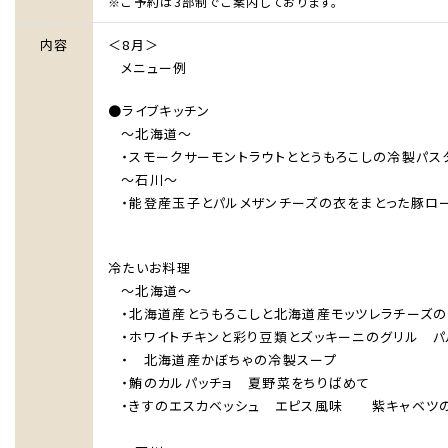
※ご予約は3部制でご案内しております。
内容
＜8月＞
メニュー例
●ライブキッチン
～北海道～
・スモークサーモントラウトととうもろこしの冷製
～石川～
・能登産玉子とパルメザンチーズの衣をまとった豚ロ
冷たいお料理
～北海道～
・北海道産とうもろこしと北海道産モッツレラチーズの
・ホワイトチキンと彩り豆類とズッキーニのグリル パ
・ 北海道産かぼちゃの冷製スープ
・鮪のカルパッチョ 夏野菜をちりばめて
・きすのエスカベッシュ エピス風味 紫キャベツ