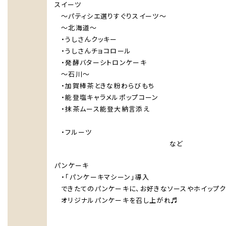
スイーツ
～パティシエ選りすぐりスイーツ～
～北海道～
・うしさんクッキー
・うしさんチョコロール
・発酵バターシトロンケーキ
～石川～
・加賀棒茶ときな粉わらびもち
・能登塩キャラメルポップコーン
・抹茶ムース能登大納言添え
・フルーツ
など
パンケーキ
・「パンケーキマシーン」導入
できたてのパンケーキに、お好きなソースやホイップク
オリジナルパンケーキを召し上がれ♬