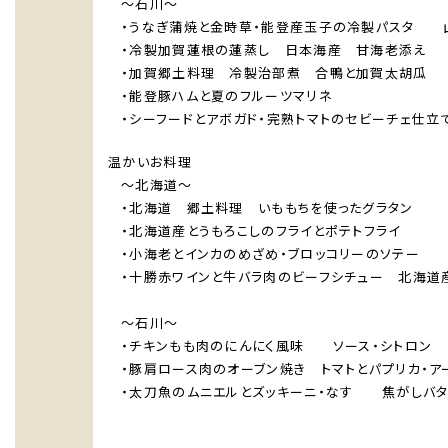
～石川～
・うなぎ蒲焼と金時草・能登産玉子の冷製パスタ 
・冷製加賀蓮根の蓮蒸し 日本海産 甘海老添え
・加賀郷土料理 冷製治部煮 合鴨と加賀太胡瓜
・能登豚ハムと夏のフルーツマリネ
・シーフードとアボガド・完熟トマトのセビーチェ仕立
温かいお料理
～北海道～
・北海道 郷土料理 いももちを使ったグラタン
・北海道産とうもろこしのフライとポテトフライ
・小海老とインカのめざめ・ブロッコリーのソテー
・十勝赤ワインと牛バラ肉のビーフシチュー 北海道
～石川～
・チキンもも肉のにんにく風味 ソース・シトロン
・豚肩ロース肉のオーブン焼き トマトとパプリカ・ア
・太刀魚のムニエルとズッキーニ・なす 焦がしバタ