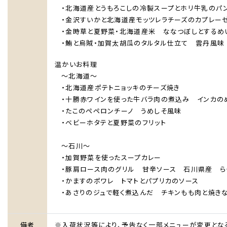
お問い合わせ
・北海道産とうもろこしの冷製スープとホリ牛乳のパ
・金沢すいかと北海道産モッツレラチーズのカプレー
One Harmony
・金時草と夏野菜・北海道産米 ななつぼしとするめ
・鮪と烏賊・加賀太胡瓜のタルタル仕立て 雲丹風
温かいお料理
～北海道～
・北海道産ポテトニョッキのチーズ焼き
・十勝赤ワインを使った牛バラ肉の煮込み インカの
・たこのペペロンチーノ うめしそ風味
・ベビーホタテと夏野菜のフリット
～石川～
・加賀野菜を使ったスープカレー
・豚肩ロース肉のグリル 甘辛ソース 石川県産 ら
・かますのポワレ トマトとパプリカのソース
・あさりのジュで軽く煮込んだ チキンもも肉と焼き
備考
※入荷状況等により、予告なく一部メニューが変更とな