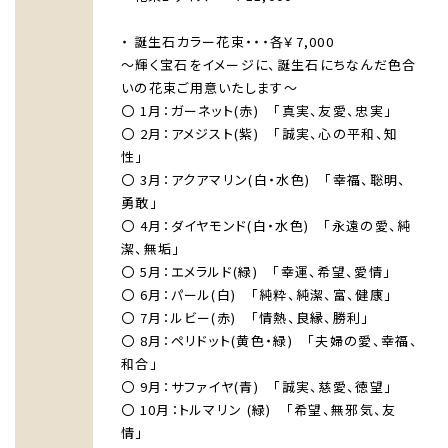
・ 誕生石カラー花束・・・各￥7,000
～輝く宝石をイメージに、誕生石にちなんだ色合
いの花束ご用意いたします～
〇 1月：ガーネット(赤) 「真実、友愛、忠実」
〇 2月：アメジスト(紫) 「誠実、心の平和、知
性」
〇 3月：アクアマリン(白・水色) 「幸福、聡明、
勇敢」
〇 4月：ダイヤモンド(白・水色) 「永遠の愛、純
潔、無垢」
〇 5月：エメラルド(緑) 「幸運、希望、愛情」
〇 6月：パール(白) 「純粋、純潔、富、健康」
〇 7月：ルビー(赤) 「情熱、良縁、勝利」
〇 8月：ペリドット(黄色・緑) 「夫婦の愛、幸福、
和合」
〇 9月：サファイヤ(青) 「誠実、慈愛、徳望」
〇 10月：トルマリン (緑) 「希望、無邪気、友
情」