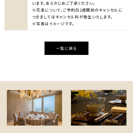
います。あらかじめご了承ください。
HOME
※花束について、ご予約日2週間前のキャンセルに
つきましてはキャンセル料が発生いたします。
ホテルのコンセプト
※写真はイメージです。
宿泊
レストラン＆バー
ウエディング
一覧に戻る
宴会・会議・パーティー
新着情報
お問い合わせ
One Harmony