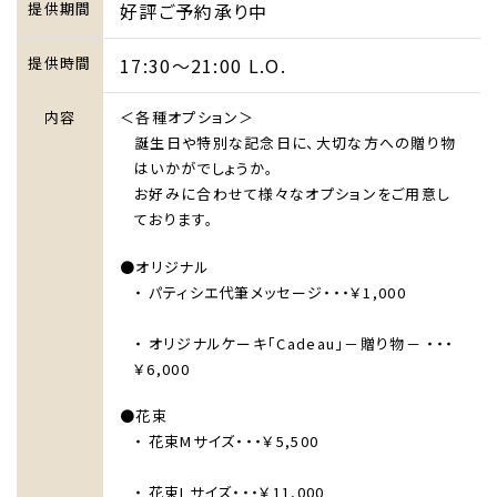
提供期間
好評ご予約承り中
提供時間
17:30～21:00 L.O.
内容
＜各種オプション＞
誕生日や特別な記念日に、大切な方への贈り物
はいかがでしょうか。
お好みに合わせて様々なオプションをご用意し
ております。
●オリジナル
・ パティシエ代筆メッセージ・・・￥1,000
・ オリジナルケーキ「Cadeau」－贈り物－ ・・・
￥6,000
●花束
・ 花束Mサイズ・・・￥5,500
・ 花束Lサイズ・・・￥11,000