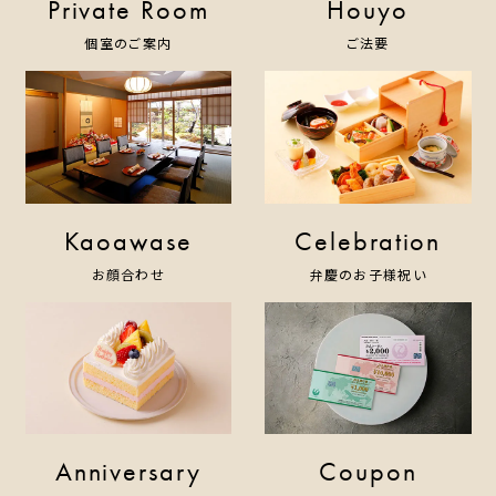
Private Room
Houyo
個室のご案内
ご法要
Kaoawase
Celebration
お顔合わせ
弁慶のお子様祝い
Anniversary
Coupon