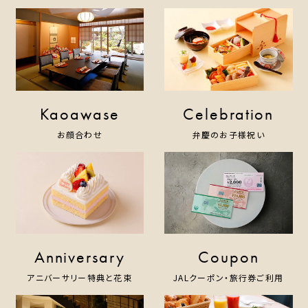
HOME
ホテルのコンセプト
宿泊
レストラン＆バー
ウエディング
Kaoawase
Celebration
宴会・会議・パーティー
お顔合わせ
弁慶のお子様祝い
新着情報
お問い合わせ
One Harmony
Anniversary
Coupon
アニバーサリー特典と花束
JALクーポン・旅行券ご利用