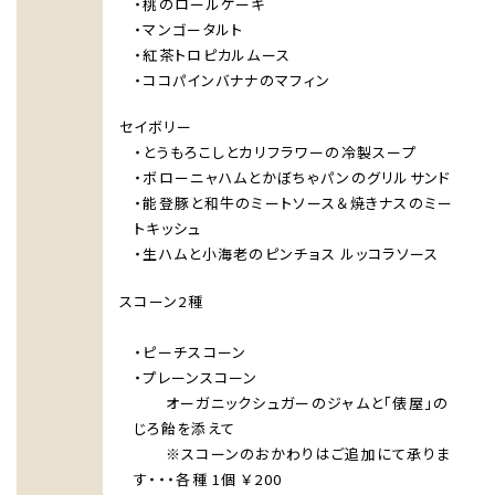
・桃のロールケーキ
・マンゴータルト
・紅茶トロピカルムース
・ココパインバナナのマフィン
セイボリー
・とうもろこしとカリフラワーの冷製スープ
・ボローニャハムとかぼちゃパンのグリルサンド
・能登豚と和牛のミートソース＆焼きナスのミー
トキッシュ
・生ハムと小海老のピンチョス ルッコラソース
スコーン2種
・ピーチスコーン
・プレーンスコーン
オーガニックシュガーのジャムと「俵屋」の
じろ飴を添えて
※スコーンのおかわりはご追加にて承りま
す・・・各種 1個 ￥200