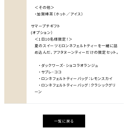
宿泊
＜その他＞
レストラン＆バー
・加賀棒茶（ホット／アイス）
ウエディング
サマープチギフト
宴会・会議・パーティー
(オプション）
＜1日10名様限定！＞
新着情報
夏のスイーツとロンネフェルトティーを一緒に詰
お問い合わせ
め込んだ、アフタヌーンティーだけの限定セット。
One Harmony
・ダックワーズ･ショコラオランジュ
・サブレ･ココ
・ロンネフェルトティーバッグ：レモンスカイ
・ロンネフェルトティーバッグ：クラシックグリ
ーン
一覧に戻る