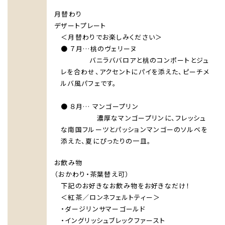
月替わり
デザートプレート
＜月替わりでお楽しみください＞
● ７月…桃のヴェリーヌ
バニラババロアと桃のコンポートとジュ
レを合わせ、アクセントにパイを添えた、ピーチメ
ルバ風パフェです。
● ８月… マンゴープリン
濃厚なマンゴープリンに、フレッシュ
な南国フルーツとパッションマンゴーのソルベを
添えた、夏にぴったりの一皿。
お飲み物
（おかわり・茶葉替え可）
下記のお好きなお飲み物をお好きなだけ！
＜紅茶／ロンネフェルトティー＞
・ダージリンサマーゴールド
・イングリッシュブレックファースト