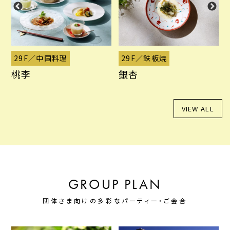
29F／中国料理
29F／鉄板焼
桃李
銀杏
VIEW ALL
GROUP PLAN
団体さま向けの多彩なパーティー・ご会合