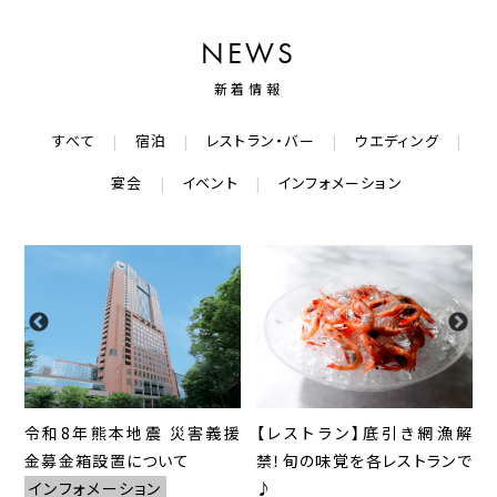
NEWS
新着情報
すべて
宿泊
レストラン・バー
ウエディング
宴会
イベント
インフォメーション
な
令和8年熊本地震 災害義援
【レストラン】底引き網漁解
金募金箱設置について
禁！旬の味覚を各レストランで
インフォメーション
♪