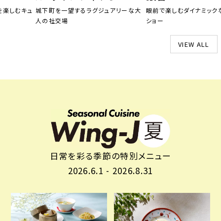
むキュ
城下町を一望するラグジュアリーな大
眼前で楽しむダイナミックな鉄
人の社交場
ショー
HOME
VIEW ALL
ホテルのコンセプト
宿泊
レストラン＆バー
ウエディング
宴会・会議・パーティー
新着情報
お問い合わせ
日常を彩る季節の特別メニュー
One Harmony
2026.6.1 - 2026.8.31