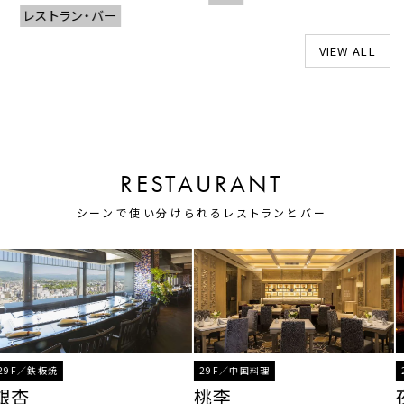
レストラン・バー
VIEW ALL
RESTAURANT
シーンで使い分けられるレストランとバー
／鉄板焼
29F／中国料理
29F
杏
桃李
夜