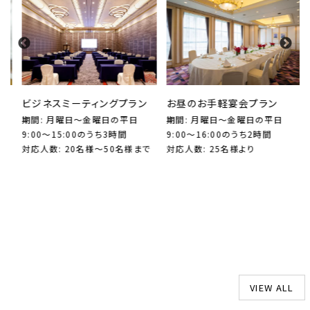
】
ビジネスミーティングプラン
お昼のお手軽宴会プラン
期間: 月曜日～金曜日の平日
期間: 月曜日～金曜日の平日
9:00～15:00のうち3時間
9:00～16:00のうち2時間
対応人数: 20名様～50名様まで
対応人数: 25名様より
VIEW ALL