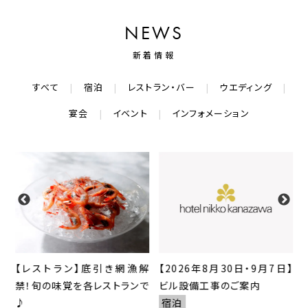
NEWS
新着情報
すべて
宿泊
レストラン・バー
ウエディング
宴会
イベント
インフォメーション
援
【レストラン】底引き網漁解
【2026年8月30日・9月7日】
禁！旬の味覚を各レストランで
ビル設備工事のご案内
♪
宿泊