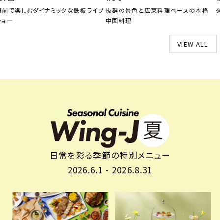
楽しむダイナミックな鉄板ライブ
抜群の景色と広東料理ベースの本格
ダー
中国料理
HOME
VIEW ALL
ホテルのコンセプト
宿泊
レストラン＆バー
ウエディング
宴会・会議・パーティー
新着情報
お問い合わせ
日常を彩る季節の特別メニュー
One Harmony
2026.6.1 - 2026.8.31